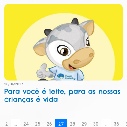
26/04/2017
Para você é leite, para as nossas
crianças é vida
2
...
24
25
26
27
28
29
30
...
36